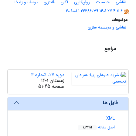
نقاشی
جنسیت
روان‌کاوی
لکان
فانتزی
یوسف و زلیخا
20.1001.1.22286039.1401.27.4.5.6
موضوعات
نقاشی و مجسمه سازی
مراجع
دوره 27، شماره 4
زمستان 1401
صفحه
51-65
فایل ها
XML
اصل مقاله
1.33 M