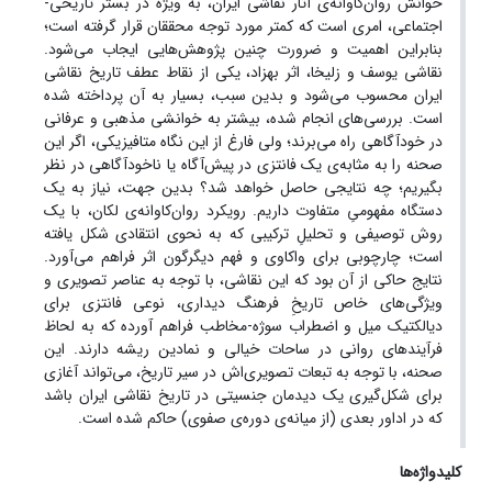
خوانش روان‌کاوانه‌ی آثار نقاشی ایران، به ویژه در بستر تاریخی-
اجتماعی، امری است که کمتر مورد توجه محققان قرار گرفته است؛
بنابراین اهمیت و ضرورت چنین پژوهش‌هایی ایجاب می‌شود.
نقاشی یوسف و زلیخا، اثر بهزاد، یکی از نقاط عطف تاریخ نقاشی
ایران محسوب می‌شود و بدین سبب، بسیار به آن پرداخته شده
است. بررسی‌های انجام شده، بیشتر به خوانشی مذهبی و عرفانی
در خودآگاهی راه می‌برند؛ ولی فارغ از این نگاه متافیزیکی، اگر این
صحنه را به مثابه‌ی یک فانتزی در پیش‌آگاه یا ناخودآگاهی در نظر
بگیریم؛ چه نتایجی حاصل خواهد شد؟ بدین جهت، نیاز به یک
دستگاه مفهومیِ متفاوت داریم. رویکرد روان‌کاوانه‌ی لکان، با یک
روش توصیفی و‌ تحلیلِ ترکیبی که به نحوی انتقادی شکل یافته
است؛ چارچوبی برای واکاوی و فهم دیگرگون اثر فراهم می‌آورد.
نتایج حاکی از آن بود که این نقاشی، با توجه به عناصر تصویری و
ویژگی‌های خاص تاریخِ فرهنگ دیداری، نوعی فانتزی برای
دیالکتیک میل و اضطراب سوژه-مخاطب فراهم آورده که به لحاظ
فرآیندهای روانی در ساحات خیالی و نمادین ریشه دارند. این
صحنه، با توجه به تبعات تصویری‌اش در سیر تاریخ‌، می‌تواند آغازی
برای شکل‌گیری یک دیدمان جنسیتی در تاریخ نقاشی ایران باشد
که در اداور بعدی (از میانه‌ی دوره‌ی صفوی) حاکم شده است.
کلیدواژه‌ها