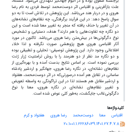
برجسته صفوی بوده و در آلبوم جهانگیر نگهداری می‌شود. مسئله،
علت بازآفرینی و اقتباس اثر دوست‌محمد توسط فردی به نام رضا
هروی و در دربار هند می‌باشد. این پژوهش در تلاش است تا به دو
سوال پاسخ دهد: در این فرآیند برگرفتگی، چه نظام‌های نشانه‌های
در آن تغییر یا حذف یافته که منجر به تغییر معنا شده است و این
دو نگاره چه تفاوت‌هایی با هم دارند؟ هدف، دستیابی و تشخیص
نوع دگرگونی‌ها در بیش‌متن رضا هروی می‌باشد. تاکنون در مورد
آثار اقتباسی هِروی هیچ پژوهشی صورت نگرفته و لذا خلاء
اطلاعاتی وجود دارد. این پژوهش توصیفی- تحلیلی و تطبیقی بوده
و دو نگاره مد نظر از دو هنرمند را با روش ترامتنیت ژرار ژنت
بررسی نموده است. بر اساس نتایج بدست آمده و با بهره‌گیری از
نظام‌های نشانه‌ای، در نگاره رضا هروی، جهانگیر و اردشیر پادشاه
ساسانی در تقابل هم آمده درصورتی‌که در اثر دوست‌محمد، هفتواد
و اردشیر مقابل‌ هم هستند لذا در این تراگونگی به واسطه تعویض
و تغییر نظام‌های‌ نشانه‌ای در نگاره هروی، معنا با نوع
دگرگونی‌غالب جایگشت، به‌طور کلی عوض شده است.
کلیدواژه‌ها
اقتباس
معنا
دوست‌محمد
رضا هروی
هفتواد و کِرم
20.1001.1.22286039.1401.27.4.7.8