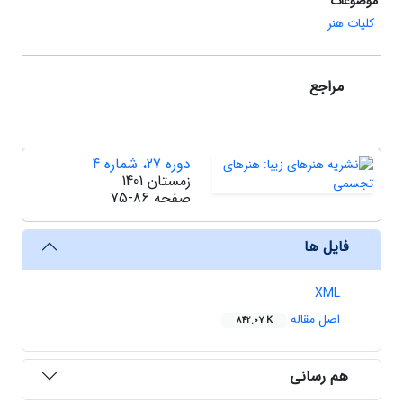
موضوعات
کلیات هنر
مراجع
دوره 27، شماره 4
زمستان 1401
صفحه
75-86
فایل ها
XML
اصل مقاله
842.07 K
هم رسانی