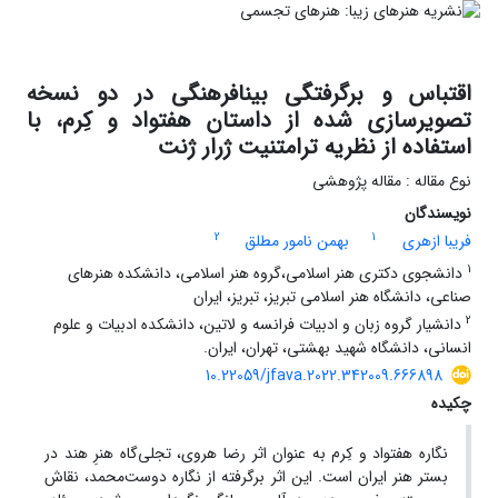
اقتباس و برگرفتگی بینافرهنگی در دو نسخه
تصویرسازی شده از داستان هفتواد و کِرم، با
استفاده از نظریه ترامتنیت ژرار ژنت
نوع مقاله : مقاله پژوهشی
نویسندگان
2
1
فریبا ازهری
بهمن نامور مطلق
1
دانشجوی دکتری هنر اسلامی،گروه هنر اسلامی، دانشکده هنرهای
صناعی، دانشگاه هنر اسلامی تبریز، تبریز، ایران
2
دانشیار گروه زبان و ادبیات فرانسه و لاتین، دانشکده ادبیات و علوم
انسانی، دانشگاه شهید بهشتی، تهران، ایران.
10.22059/jfava.2022.342009.666898
چکیده
نگاره هفتواد و کِرم به عنوان اثر رضا هروی، تجلی‌گاه هنرِ هند در
بستر هنر ایران است. این اثر برگرفته از نگاره دوست‌محمد، نقاش