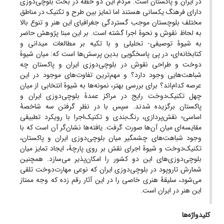
در ایران و پاکستان است. مردم این دو خطه در بحث بلوچی‌دوزی
دارای فرهنگ یکسانی هستند اما تمایز بین طرح و تکنیک در مناطق
مختلف بلوچستان موجب گستردگی جغرافیای این هنر و تنوع بالا
به لحاظ نقوش و نحوۀ اجرا گشته است. بر این مبنا پژوهش حاضر
به شیوۀ توصیفی- تحلیلی و با تکیه بر مطالعات میدانی و
کتابخانه‌ای، در پی پاسخگویی بدین پرسش‌ها است که: میان شیوۀ
دوخت و طراحی نقوش در بلوچی‌دوزی ایران و پاکستان چه
شباهت‌هایی وجود دارد؟ و مهم‌ترین تفاوت‌های موجود در این
عرصه کدام‌اند؟ برای بررسی بهتر، نمونه‌ها به شیوۀ انتخابی از میان
چهل تکنیک‌دوخت رایج در مراکز عمدۀ بلوچی‌دوزی ایران و
پاکستان برگزیده شدند. سپس با در نظر گرفتن سه شاخصۀ
اساسی؛ نقش‌پردازی، رنگ‌بندی و تکنیک‌اجرا با رویکرد تطبیقی
مقایسه‌ای میان آن‌ها صورت گرفت. یافته‌ها نشان‌گر آن است که با
وجود شباهت‌های چشمگیر میان بلوچی‌دوزی ایران و پاکستان،
تکنیک‌دوخت و شیوۀ اجرای نقش بر روی پارچۀ، ایجاد تمایز میان
بلوچی‌دوزی‌های این دو کشور را امکان‌پذیر می‌سازد. همچنین
شمارش تاروپود در بلوچی‌دوزی ایران که نوعی مهارت‌دوخت تلقی
می‌شود، سلیقۀ هنری خاصی را در این آثار رقم زده که وجه ممتاز
این هنر در ایران است.
کلیدواژه‌ها