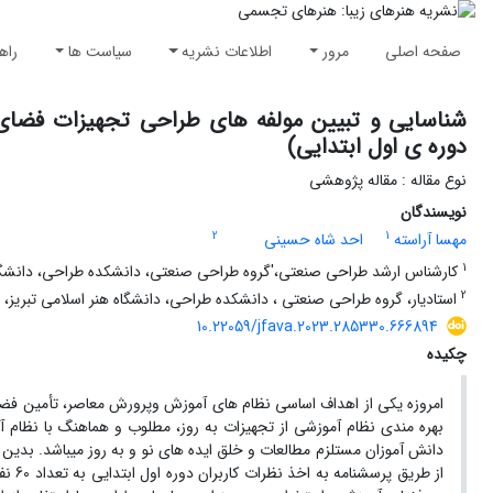
صفحه اصلی
مرور
اطلاعات نشریه
سیاست ها
راه
شناسایی و تبیین مولفه های طراحی تجهیزات فضا
دوره ی اول ابتدایی)
نوع مقاله : مقاله پژوهشی
نویسندگان
2
1
مهسا آراسته
احد شاه حسینی
1
کارشناس ارشد طراحی صنعتی،'گروه طراحی صنعتی، دانشکده طراحی، دانشگاه هن
2
استادیار، گروه طراحی صنعتی ، دانشکده طراحی، دانشگاه هنر اسلامی تبریز، تبر
10.22059/jfava.2023.285330.666894
چکیده
امروزه یکی از اهداف اساسی نظام ­های آموزش­ وپرورش معاصر، تأمین فضاها
بهره­ مندی نظام ­آموزشی از تجهیزات به­ روز، مطلوب و هماهنگ با نظا
دانش ­آموزان مستلزم مطالعات و خلق ایده­ های نو و به روز می­باشد. بدین