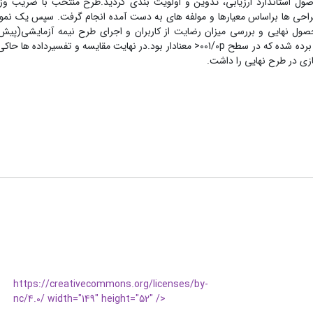
طراحی ­ها براساس معیارها و مولفه ­های به­ دست آمده انجام گرفت. سپس یک نمون
آزمون)در اختیار آزمودنی ­ها قرار گرفت. از آزمون گریس ­هاوس-گیسر بکار برده شده که در سطح 001/0p< معنادار بود.در نهایت مقایسه
سازی در طرح نهایی را داشت.
https://creativecommons.org/licenses/by-
nc/4.0/ width="149" height="52" />