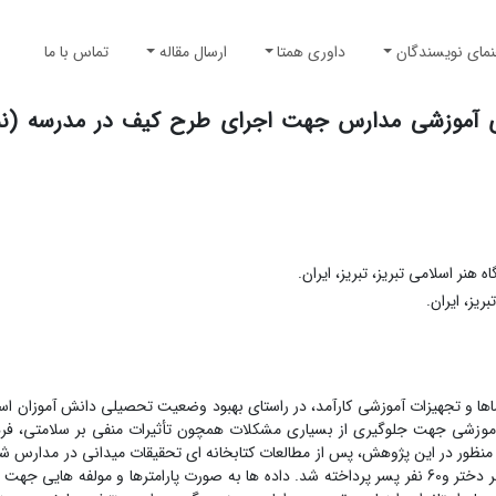
نمای نویسندگان
داوری همتا
ارسال مقاله
تماس با ما
ی آموزشی مدارس جهت اجرای طرح کیف در مدرسه (نم
ر اسلامی تبریز، تبریز، ایران.
یز، ایران.
 و تجهیزات ­آموزشی کارآمد، در راستای بهبود وضعیت تحصیلی دانش­­ آموزان است.
م ­آموزشی جهت جلوگیری از بسیاری مشکلات همچون تأثیرات منفی بر سلامتی، فر
­ منظور در این پژوهش، پس از مطالعات­ کتابخانه ­ای تحقیقات­ میدانی در مدارس ش
از طریق پرسشنامه به اخذ نظرات کاربران دوره اول ­ابتدایی به تعداد 60 نفر دختر و60 نفر پسر پرداخته شد. داده­ ها به­ صورت پارامترها و مو