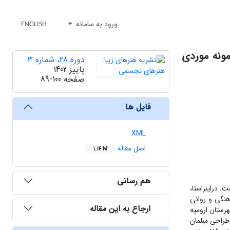
ورود به سامانه
ENGLISH
ونه موردی
دوره 28، شماره 3
پاییز 1402
صفحه
89-100
فایل ها
XML
اصل مقاله
1.14 M
هم رسانی
 دراین­راستا،
هنگی و روانی
ارجاع به این مقاله
هرستان ارومیه
لفه ­هایی جهت طراحی مبلمان