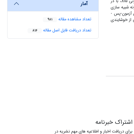
در فضای­ آموزشی، استخراج و به عنوان معیارهای طراحی با استفاده از اصول ­استاندارد ارزیابی، تدوین و اولویت ­بندی گردید.طرح منتخب با ضریب وزنی 815، با در
آمار
ه شبیه ­سازی
شده تصویری، جهت بررسی میزان موفقیت مولفه ­های پیاده شده در محصول­ نهایی و بررسی میزان رضایت از کاربران و اجرای طرح نیمه ­آزمایشی(پیش ­آزمون-پس ­
تعداد مشاهده مقاله
 و تفسیرداده ­ها حاکی از خوشایندی
981
تعداد دریافت فایل اصل مقاله
816
اشتراک خبرنامه
برای دریافت اخبار و اطلاعیه های مهم نشریه در