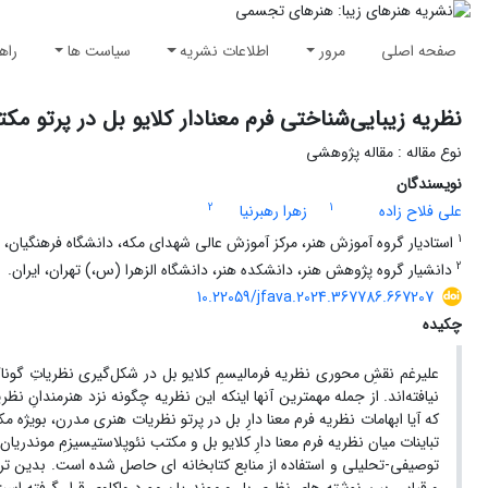
صفحه اصلی
مرور
اطلاعات نشریه
سیاست ها
راه
نظریه زیبایی‌شناختی فرم معنادار کلایو بل در پرتو 
نوع مقاله : مقاله پژوهشی
نویسندگان
2
1
علی فلاح زاده
زهرا رهبرنیا
1
استادیار گروه آموزش هنر، مرکز آموزش عالی شهدای مکه، دانشگاه فرهنگیان، ته
2
دانشیار گروه پژوهش هنر، دانشکده هنر، دانشگاه الزهرا (س،) تهران، ایران.
10.22059/jfava.2024.367786.667207
چکیده
علیرغم نقشِ محوری نظریه فرمالیسمِ کلایو بل در شکل‌گیری نظریاتِ گون
نیافته‌اند. از جمله مهمترین آنها اینکه این نظریه چگونه نزد هنرمندانِ
که آیا ابهامات نظریه فرم معنا دارِ بل در پرتو نظریات هنری مدرن، بوی
تباینات میان نظریه فرم معنا دارِ کلایو بل و مکتب نئوپلاستیسیزمِ موندریان و
توصیفی-تحلیلی و استفاده از منابع کتابخانه ای حاصل شده است. بدین ترتی