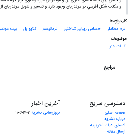
و قیاس بین نوشته های نظری بل و موندریان مورد واکاوی قرار گرفته است. 
و مکتب شکل آفرینیِ نو موندریان وجود دارد و تفسیر و تاویل موندریان از ن
کلیدواژه‌ها
فرم معنادار
احساس زیبایی‌شناختی
فرمالیسم
کلایو بل
پیت موندر
موضوعات
کلیات هنر
مراجع
دسترسی سریع
آخرین اخبار
صفحه اصلی
بروزرسانی نشریه
1403-06-11
درباره نشریه
اعضای هیات تحریریه
ارسال مقاله