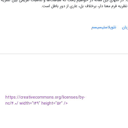
در انتهای این مقاله در خواهیم یافت که شباهت‌ها و تناسبات ظریفی بین نظریۀ فر
ظریه فرم معنا دار، برخلاف بل، عاری از دورِ باطل است.
یان
نئوپلاستیسیسم
https://creativecommons.org/licenses/by-
nc/4.0/ width="149" height="52" />