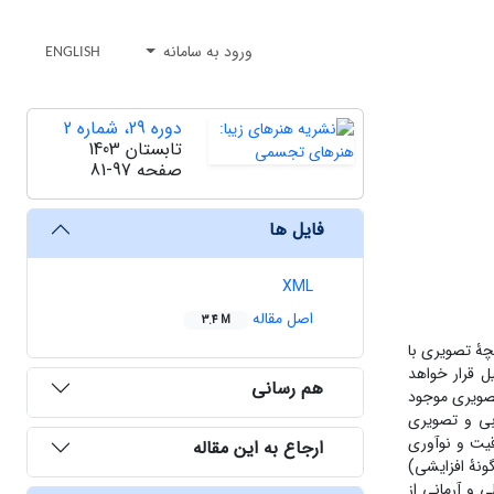
ورود به سامانه
ENGLISH
دوره 29، شماره 2
تابستان 1403
صفحه
81-97
فایل ها
XML
اصل مقاله
3.4 M
چۀ تصویری با
ل قرار خواهد
هم رسانی
تصویری موجود
دبی و تصویری
قیت و نوآوری
ارجاع به این مقاله
گونۀ افزایشی)
 و آرمانی از