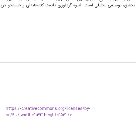
قیق، توصیفی-تحلیلی است. شیوۀ گردآوری داده‌ها کتابخانه‌ای و جستجو درپایگ
https://creativecommons.org/licenses/by-
nc/4.0/ width="149" height="52" />