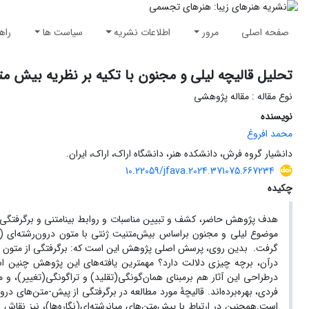
صفحه اصلی
مرور
اطلاعات نشریه
سیاست ها
راه
تحلیل قالیچه لیلی و مجنون با تکیه بر نظریه بیش مت
نوع مقاله : مقاله پژوهشی
نویسنده
محمد افروغ
دانشیار گروه فرش، دانشکده هنر، دانشگاه اراک، اراک، ایران.
10.22059/jfava.2024.371075.667234
چکیده
هدف پژوهش حاضر، کشف و تبیین مناسبات و روابط بینامتنی و برگرفتگی از
موضوع لیلی ‌و مجنون براساس بیش‌متنیت ژنتی با متون درون‌رشته‌ای (قا
گرفت. بدین روی، پرسش اصلی پژوهش این است که: برگرفتگی از متون درون
درآن، برچه چیزی دلالت دارد؟ مهم­ترین یافته‌های این پژوهش چنین ا
درطراحی این آثار هم برمبنای همان‌گونگی(تقلید) و تراگونگی(تغییر)، و 
فردی، بهره‌برده‌اند. قالیچۀ مورد مطالعه در برگرفتگی از پیش-متن‌های در
است.هم­چنین در ارتباط با پیش‌متن‌های میان­رشته‌ای(نگاره‌ها)، نیز نق