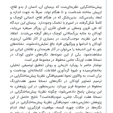
پیش‌ساختگرایی نظریه‌ای‌ست که برمبنای آن، انسان از بدو لقاح،
ازپیش ساخته شده‌است و تا هنگام تولد، صرفاً به جهت اندازه و
ابعاد رشدمی‌کند. بدین‌شکل که در هنگام لقاح، انسانی کوچک و
کاملاً شکل‌گرفته، در اسپرم یا تخمک وجود‌دارد. برمبنای این دیدگاه
که طی قرون وسطی بر فضای فکری آن روزگار سیطره می‌یابد،
کودکان به مثابه بزرگسالانی کوچک درنظر گرفته می‌شدند. اعتقاد
به این نظریه، موجب‌گردید، در بسیاری از آثار نقاشی آن‌دوره،
کودکان با اندامها و ویژگیهای افراد بالغ نمایش‌داده‌شوند. نشانه‌های
باور به این اندیشه را می‌توان در آثار هنرمندان و نقاشان ایرانی نیز
مشاهده‌نمود. یکی از این نمونه‌ها، نگاره‌های حاوی کودک در
نسخة هفت اورنگ جامی محفوظ در مجموعة فریر است.
نوشتار حاضر با رویکرد تاریخی و روش تحقیق توصیفی تحلیلی
به‌انجام‌رسیده و شیوة گردآوری اطلاعات، کتابخانه‌ای بوده‌است و
بر‌آن است، به واکاوی نحوة تعمیم‌یافتگی نظریة پیش‌ساختگرایی در
ترسیم تصاویر کودکان در نگاره‌های نسخة مصور هفت‌اورنگ
محفوظ در مجموعة فریر بپردازد. بدین‌منظور، در این پژوهش، به
این پرسش پاسخ داده‌می‌شود؛ چگونه نظریة پیش‌ساختگرایی در
نسخة هفت اورنگ جامی، نمود‌یافته‌است؟ نتایج حاصل از این
پژوهش نشان‌می‌دهد، نمودیافتگی نظریة پیش‌ساختگرایی در این
نگاره‌ها، در حالات چهره، البسه، موقعیت قرارگیری، ابعاد اندام
شخصیت‌ها، ملموس است. کودکان در نگاره های این نسخه به