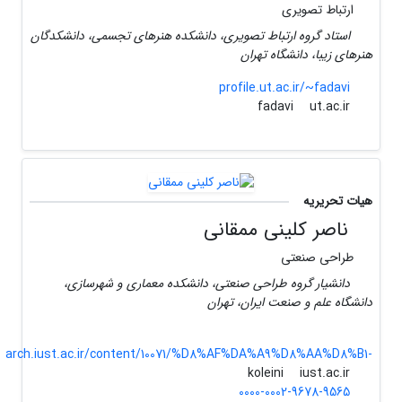
ارتباط تصویری
استاد گروه ارتباط تصویری، دانشکده هنرهای تجسمی، دانشکدگان
هنرهای زیبا، دانشگاه تهران
profile.ut.ac.ir/~fadavi
ut.ac.ir
fadavi
هیات تحریریه
ناصر کلینی ممقانی
طراحی صنعتی
دانشیار گروه طراحی صنعتی، دانشکده معماری و شهرسازی،
دانشگاه علم و صنعت ایران، تهران
arch.iust.ac.ir/content/10071/%D8%AF%DA%A9%D8%AA%D8%B1-
iust.ac.ir
koleini
0000-0002-9678-9565