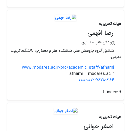
هیات تحریریه
رضا افهمی
پژوهش هنر- معماری
دانشیار گروه پژوهش هنر، دانشکده هنر و معماری، دانشگاه تربیت
مدرس.
www.modares.ac.ir/pro/academic_staff/afhami
modares.ac.ir
afhami
0000-0002-7678-6164
h-index:
9
هیات تحریریه
اصغر جوانی