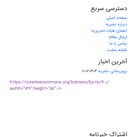
دسترسی سریع
صفحه اصلی
درباره نشریه
اعضای هیات تحریریه
ارسال مقاله
تماس با ما
نقشه سایت
آخرین اخبار
بروزرسانی نشریه
1403-06-11
https://creativecommons.org/licenses/by-nc/4.0/
width="149" height="52" />
اشتراک خبرنامه