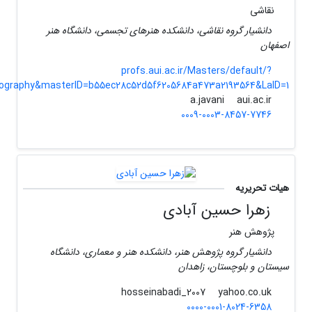
نقاشی
دانشیار گروه نقاشی، دانشکده هنرهای تجسمی، دانشگاه هنر
اصفهان
profs.aui.ac.ir/Masters/default/?
iography&masterID=b55ec28c52d5f6205684a473a2193564&LaID=1
aui.ac.ir
a.javani
0009-0003-8457-7746
هیات تحریریه
زهرا حسین آبادی
پژوهش هنر
دانشیار گروه پژوهش هنر، دانشکده هنر و معماری، دانشگاه
سیستان و بلوچستان، زاهدان
yahoo.co.uk
hosseinabadi_2007
0000-0001-8024-6358