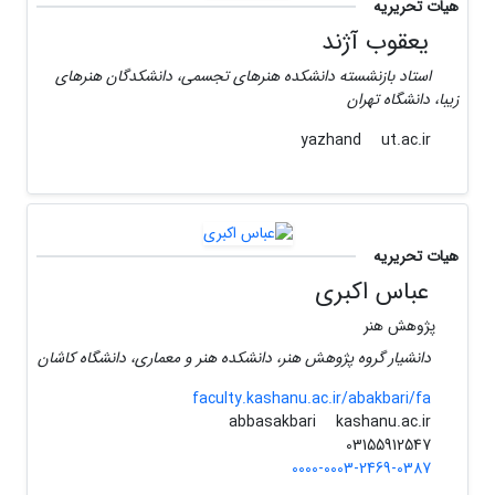
هیات تحریریه
یعقوب آژند
استاد بازنشسته دانشکده هنرهای تجسمی، دانشکدگان هنرهای
زیبا، دانشگاه تهران
ut.ac.ir
yazhand
هیات تحریریه
عباس اکبری
پژوهش هنر
دانشیار گروه پژوهش هنر، دانشکده هنر و معماری، دانشگاه کاشان
faculty.kashanu.ac.ir/abakbari/fa
kashanu.ac.ir
abbasakbari
03155912547
0000-0003-2469-0387