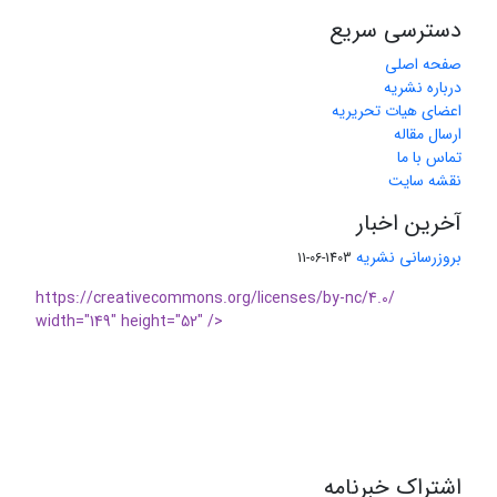
دسترسی سریع
صفحه اصلی
درباره نشریه
اعضای هیات تحریریه
ارسال مقاله
تماس با ما
نقشه سایت
آخرین اخبار
بروزرسانی نشریه
1403-06-11
https://creativecommons.org/licenses/by-nc/4.0/
width="149" height="52" />
اشتراک خبرنامه