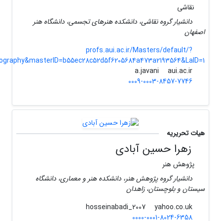
نقاشی
دانشیار گروه نقاشی، دانشکده هنرهای تجسمی، دانشگاه هنر
اصفهان
profs.aui.ac.ir/Masters/default/?
iography&masterID=b55ec28c52d5f6205684a473a2193564&LaID=1
aui.ac.ir
a.javani
0009-0003-8457-7746
هیات تحریریه
زهرا حسین آبادی
پژوهش هنر
دانشیار گروه پژوهش هنر، دانشکده هنر و معماری، دانشگاه
سیستان و بلوچستان، زاهدان
yahoo.co.uk
hosseinabadi_2007
0000-0001-8024-6358