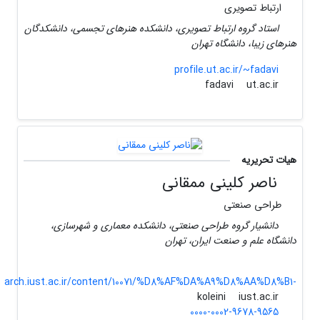
ارتباط تصویری
استاد گروه ارتباط تصویری، دانشکده هنرهای تجسمی، دانشکدگان
هنرهای زیبا، دانشگاه تهران
profile.ut.ac.ir/~fadavi
ut.ac.ir
fadavi
هیات تحریریه
ناصر کلینی ممقانی
طراحی صنعتی
دانشیار گروه طراحی صنعتی، دانشکده معماری و شهرسازی،
دانشگاه علم و صنعت ایران، تهران
arch.iust.ac.ir/content/10071/%D8%AF%DA%A9%D8%AA%D8%B1-
iust.ac.ir
koleini
0000-0002-9678-9565