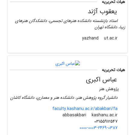
هیات تحریریه
یعقوب آژند
استاد بازنشسته دانشکده هنرهای تجسمی، دانشکدگان هنرهای
زیبا، دانشگاه تهران
ut.ac.ir
yazhand
هیات تحریریه
عباس اکبری
پژوهش هنر
دانشیار گروه پژوهش هنر، دانشکده هنر و معماری، دانشگاه کاشان
faculty.kashanu.ac.ir/abakbari/fa
kashanu.ac.ir
abbasakbari
03155912547
0000-0003-2469-0387