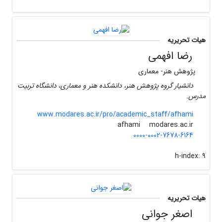
هیات تحریریه
رضا افهمی
پژوهش هنر- معماری
دانشیار گروه پژوهش هنر، دانشکده هنر و معماری، دانشگاه تربیت
مدرس.
www.modares.ac.ir/pro/academic_staff/afhami
modares.ac.ir
afhami
0000-0002-7678-6164
h-index:
9
هیات تحریریه
اصغر جوانی