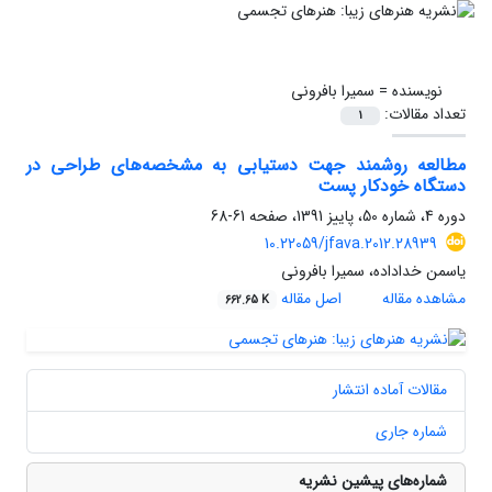
نویسنده =
سمیرا بافرونی
تعداد مقالات:
1
مطالعه روشمند جهت دستیابی به مشخصه‌های طراحی در
دستگاه خودکار پست
دوره 4، شماره 50، پاییز 1391، صفحه
61-68
10.22059/jfava.2012.28939
یاسمن خداداده، سمیرا بافرونی
مشاهده مقاله
اصل مقاله
662.65 K
مقالات آماده انتشار
شماره جاری
شماره‌های پیشین نشریه