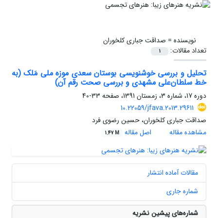
نویسنده =
صداقت جباری کلخوران
تعداد مقالات:
1
تحلیل و بررسی خوشنویسی بوستان سعدی موزه ملی مَلک (به
خط سلطان‌علی مشهدی و بررسی صحت رقم آن)
دوره 17، شماره 3، زمستان 1391، صفحه
33-40
10.22059/jfava.2013.29611
صداقت جباری کلخوران، حسین رضوی فرد
مشاهده مقاله
اصل مقاله
1.47 M
مقالات آماده انتشار
شماره جاری
شماره‌های پیشین نشریه