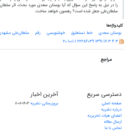
را در نیل به پاسخ این سؤال که آیا بوستان سعدی مورد بحث، اثر سلطان
سلطان‌علی جعل شده است؟ رهنمون خواهد ساخت.
کلیدواژه‌ها
بوستان سعدی
خط نستعلیق
خوشنویسی
رقم
سلطان‌علی مشهدی
20.1001.1.22286039.1391.17.3.4.3
مراجع
دسترسی سریع
آخرین اخبار
صفحه اصلی
بروزرسانی نشریه
1403-06-11
درباره نشریه
اعضای هیات تحریریه
ارسال مقاله
تماس با ما