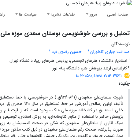
صفحه اصلی
مرور
اطلاعات نشریه
سیاست ها
راه
تحلیل و بررسی خوشنویسی بوستان سعدی موزه ملی 
نویسندگان
2
1
صداقت جباری کلخوران
حسین رضوی فرد
1
استادیار دانشکده هنرهای تجسمی، پردیس هنرهای زیبا، دانشگاه تهران
2
کارشناس ارشد پژوهش هنر،‌ دانشگاه پیام نور
10.22059/jfava.2013.29611
چکیده
شهرت سلطان‌علی مشهدی (841-926ق.) در خ
تألیف اولین رساله‌ی
خفی نستعلیق در کتابخانه موزه ملی مَلک موجود است که از قوت قلم و
پژوهش حاضر با استفاده از منابع کتابخانه‌ای، به روش اسنادی، توصیفی 
سبک آثاری از سلطان‌علی مشهدی که شکی در صحت انتسابشان به وی نمی‌
صورت پذیرفته، صحت رقم سلطان‌علی مشهدی در ذیل کتاب مذکور مورد تحلی
سوار نمودن حروف و کلمات روی یکدیگر، چینش نقطه‌ها و حتی رقم سلطان‌ع