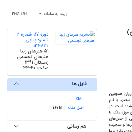
ورود به سامانه
ENGLISH
)
دوره 17، شماره 3 -
شماره پیاپی
1310832
51 هنرهای زیبا-
هنرهای تجسمی
زمستان 1391
صفحه
33-40
فایل ها
یموریان همچنین
XML
بوستان سعدی با قلم
نشده است. در
اصل مقاله
1.47 M
 موزه ملک با
ی از جعل‌های
رها و سنجیده
هم رسانی
دی دارد و ما