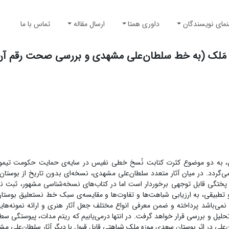
نمای نویسندگان
داوری همتا
ارسال مقاله
تماس با ما
مَلک (به خط سلطان‌علی مشهدی و بررسی صحت رقم آن
وشنویسی با خط نستعلیق، به دو موضوع کثرت کتابت نُسخ خطی نفیس در سایه‌ی حمایت حکومت ت
 آموزشی در خط نستعلیق در سال 920 هجری ق. برمی‌گردد. در میان آثار متعدد سلطان‌علی مشهدی، نسخه‌ای بدون تاریخ از 
 پختگی قابل توجهی برخوردار است اما در کتاب‌های نسخه‌شناسی مشهور، ثبت 
و تطبیقی، به ارزیابی شباهت‌ها و تفاوت‌ها و مقایسه‌ی سبک خط نستعلیق بوستان
باشد پرداخته و ضمن معرفی انواع مختلف جعل آثار هنری و ارائه نمونه‌های
ل و بررسی قرار خواهد گرفت. در انتها درمی‌یابیم که ریتم مدات، پیوستگی سط
لی در اثر بوستان سعدی موزه ملک شباهتی قابل قبول با دیگر آثار سلطان‌علی مشه