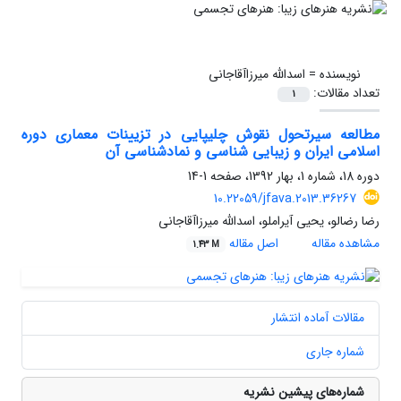
نویسنده =
اسدالله میرزاآقاجانی
تعداد مقالات:
1
مطالعه سیرتحول نقوش چلیپایی در تزیینات معماری دوره
اسلامی ایران و زیبایی شناسی و نمادشناسی آن
دوره 18، شماره 1، بهار 1392، صفحه
1-14
10.22059/jfava.2013.36267
رضا رضالو، یحیی آیراملو، اسدالله میرزاآقاجانی
مشاهده مقاله
اصل مقاله
1.43 M
مقالات آماده انتشار
شماره جاری
شماره‌های پیشین نشریه