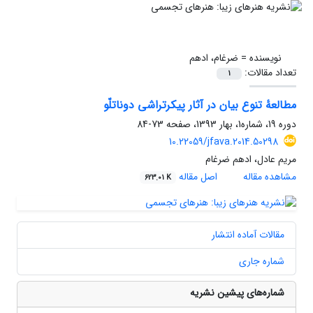
نویسنده =
ضرغام، ادهم
تعداد مقالات:
1
مطالعۀ تنوع بیان در آثار پیکر‌تراشی دوناتلّو
دوره 19، شماره1، بهار 1393، صفحه
73-84
10.22059/jfava.2014.50298
مریم عادل، ادهم ضرغام
مشاهده مقاله
اصل مقاله
623.01 K
مقالات آماده انتشار
شماره جاری
شماره‌های پیشین نشریه