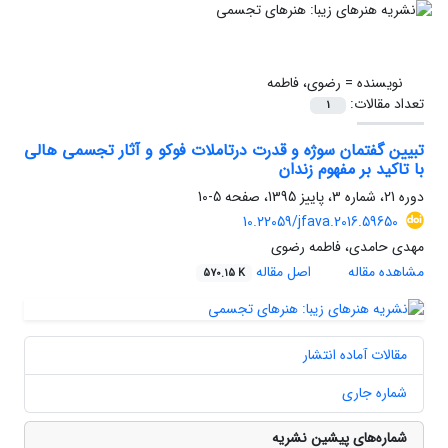
نویسنده =
رضوی، فاطمه
تعداد مقالات:
1
تبیین گفتمان سوژه و قدرت درتاملات فوکو و آثار تجسمی هالی
با تاکید بر مفهوم زندان
دوره 21، شماره 3، پاییز 1395، صفحه
5-10
10.22059/jfava.2016.59650
مهدی حامدی، فاطمه رضوی
مشاهده مقاله
اصل مقاله
570.15 K
مقالات آماده انتشار
شماره جاری
شماره‌های پیشین نشریه