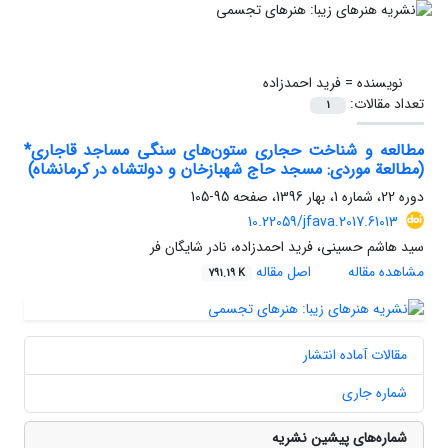
نویسنده =
فرید احمدزاده
تعداد مقالات:
1
مطالعه و شناخت حجاری ستون‌های سنگی مساجد قاجاری*
(مطالعة موردی: مسجد حاج شهبازخان و دولتشاه در کرمانشاه)
دوره 22، شماره 1، بهار 1396، صفحه
95-105
10.22059/jfava.2017.61013
سید هاشم حسینی، فرید احمدزاده، نادر شایگان فر
مشاهده مقاله
اصل مقاله
791.19 K
مقالات آماده انتشار
شماره جاری
شماره‌های پیشین نشریه