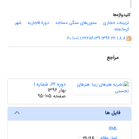
کلیدواژه‌ها
تزیینات حجاری
ستون‌های سنگی مساجد
دورة قاجاریه
شهر
کرمانشاه
20.1001.1.22286039.1396.22.1.8.8
مراجع
دوره 22، شماره 1
بهار 1396
صفحه
95-105
فایل ها
XML
اصل مقاله
791.19 K