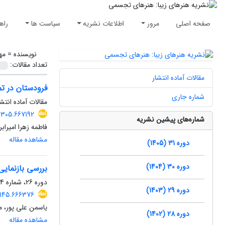
صفحه اصلی
مرور
اطلاعات نشریه
سیاست ها
راه
نویسنده =
مه
تعداد مقالات:
مقالات آماده انتشار
فرودستان در تص
شماره جاری
مقالات آماده انتش
6305.667192
شماره‌های پیشین نشریه
فاطمه زهرا امیرا
مشاهده مقاله
دوره 31 (1405)
دوره 30 (1404)
بررسی بازنمایی
دوره 26، شماره 4، زمستان 1400، صفحه
دوره 29 (1403)
4145.666376
یاسمن علی پور، م
دوره 28 (1402)
مشاهده مقاله