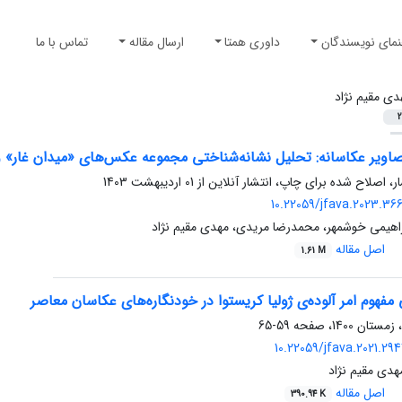
نمای نویسندگان
داوری همتا
ارسال مقاله
تماس با ما
دی مقیم نژاد
2
اویر عکاسانه: تحلیل نشانه‌شناختی مجموعه‌ عکس‌های «میدان غار» و «ر
ار، اصلاح شده برای چاپ، انتشار آنلاین از
01 اردیبهشت 1403
10.22059/jfava.2023.36
براهیمی خوشمهر، محمدرضا مریدی، مهدی مقیم نژاد
اصل مقاله
1.61 M
 مفهوم امر آلوده‌ی ژولیا کریستوا در خودنگاره‌های عکاسان معاصر
59-65
10.22059/jfava.2021.29
هدی مقیم نژاد
اصل مقاله
390.94 K