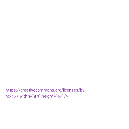
https://creativecommons.org/licenses/by-
nc/4.0/ width="149" height="52" />