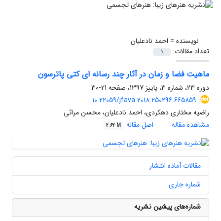
نویسنده =
احمد نادعلیان
تعداد مقالات:
1
ماهیت فضا و زمان در آثار چند رسانه ای کتی پاترسون
دوره 23، شماره 3، پاییز 1397، صفحه
21-30
10.22059/jfava.2018.250296.665859
راضیه مختاری دهکردی، احمد نادعلیان، محسن مراثی
مشاهده مقاله
اصل مقاله
2.62 M
مقالات آماده انتشار
شماره جاری
شماره‌های پیشین نشریه