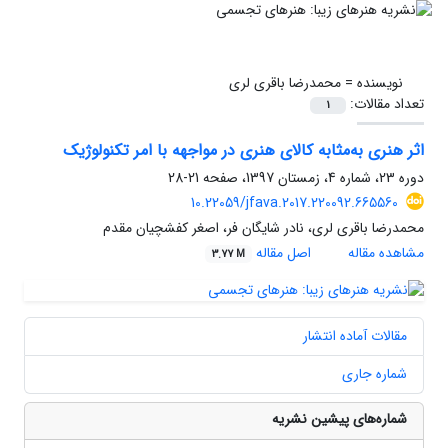
نویسنده =
محمدرضا باقری لری
تعداد مقالات:
1
اثر هنری به‌مثابه کالای هنری در مواجهه با امر تکنولوژیک
دوره 23، شماره 4، زمستان 1397، صفحه
21-28
10.22059/jfava.2017.220092.665560
محمدرضا باقری لری، نادر شایگان فر، اصغر کفشچیان مقدم
مشاهده مقاله
اصل مقاله
3.77 M
مقالات آماده انتشار
شماره جاری
شماره‌های پیشین نشریه