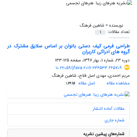
نویسنده =
شاهین فرهنگ
تعداد مقالات:
1
طراحی فرمی کیف دستی بانوان بر اساس سلایق مشترک در
گروه های ادراکی کاربران
دوره 23، شماره 1، بهار 1397، صفحه
125-133
10.22059/jfava.2017.236533.665709
مریم احمدی، مهدی اصل فلاح، شاهین فرهنگ
مشاهده مقاله
اصل مقاله
1.49 M
مقالات آماده انتشار
شماره جاری
شماره‌های پیشین نشریه