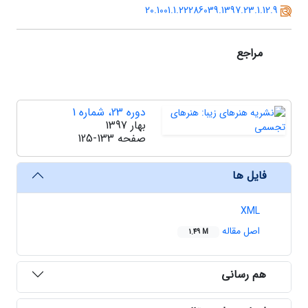
20.1001.1.22286039.1397.23.1.12.9
مراجع
دوره 23، شماره 1
بهار 1397
صفحه
125-133
فایل ها
XML
اصل مقاله
1.49 M
هم رسانی