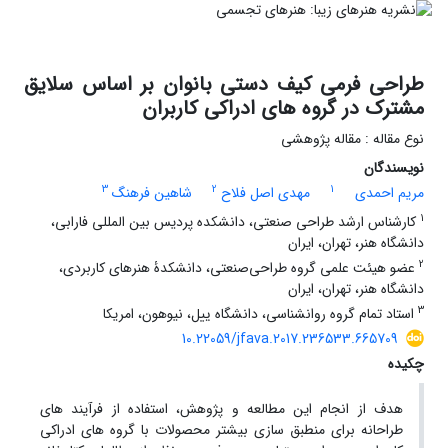
طراحی فرمی کیف دستی بانوان بر اساس سلایق
مشترک در گروه های ادراکی کاربران
نوع مقاله : مقاله پژوهشی
نویسندگان
3
2
1
مریم احمدی
مهدی اصل فلاح
شاهین فرهنگ
1
کارشناس ارشد طراحی صنعتی، دانشکده پردیس بین المللی فارابی،
دانشگاه هنر، تهران، ایران
2
عضو هیئت علمی گروه طراحی‌صنعتی، دانشکدۀ هنرهای کاربردی،
دانشگاه هنر، تهران، ایران
3
استاد تمام گروه روانشناسی، دانشگاه ییل، نیوهون، امریکا
10.22059/jfava.2017.236533.665709
چکیده
هدف از انجام این مطالعه و پژوهش، استفاده از فرآیند های
طراحانه برای منطبق سازی بیشتر محصولات با گروه های ادراکی