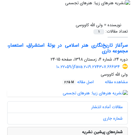
نویسنده =
ولی الله کاووسی
تعداد مقالات:
1
سرآغاز تاریخ‌نگاری هنر اسلامی در بوتۀ استشراق، استعمار،
مجموعه داری
دوره 24، شماره 4، زمستان 1398، صفحه
15-24
10.22059/jfava.2019.274307.666134
ولی الله کاووسی
مشاهده مقاله
اصل مقاله
6.25 M
مقالات آماده انتشار
شماره جاری
شماره‌های پیشین نشریه