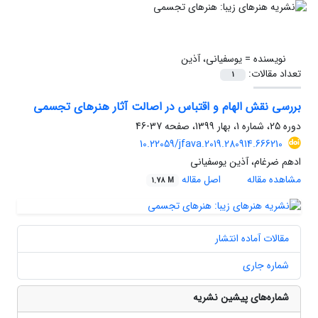
نویسنده =
یوسفیانی، آذین
تعداد مقالات:
1
بررسی نقش الهام و اقتباس در اصالت آثار هنرهای تجسمی
دوره 25، شماره 1، بهار 1399، صفحه
37-46
10.22059/jfava.2019.280914.666210
ادهم ضرغام، آذین یوسفیانی
مشاهده مقاله
اصل مقاله
1.78 M
مقالات آماده انتشار
شماره جاری
شماره‌های پیشین نشریه