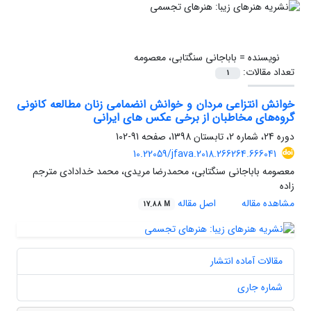
نویسنده =
باباجانی سنگتابی، معصومه
تعداد مقالات:
1
خوانش انتزاعی مردان و خوانش انضمامی زنان مطالعه کانونی
گروه‌های مخاطبان از برخی عکس های ایرانی
دوره 24، شماره 2، تابستان 1398، صفحه
91-102
10.22059/jfava.2018.266264.666041
معصومه باباجانی سنگتابی، محمدرضا مریدی، محمد خدادادی مترجم
زاده
مشاهده مقاله
اصل مقاله
17.88 M
مقالات آماده انتشار
شماره جاری