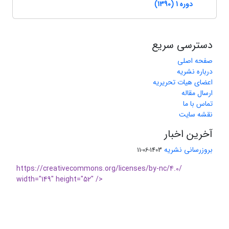
دوره 1 (1390)
دسترسی سریع
صفحه اصلی
درباره نشریه
اعضای هیات تحریریه
ارسال مقاله
تماس با ما
نقشه سایت
آخرین اخبار
بروزرسانی نشریه
1403-06-11
https://creativecommons.org/licenses/by-nc/4.0/
width="149" height="52" />