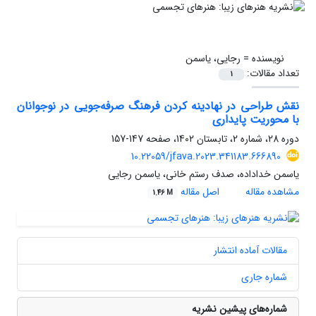
نویسنده =
رجایی، یاسمن
تعداد مقالات:
1
نقش طراحی در نهادینه کردن فرهنگ صرفه‌جویی در نوجوانان
با محوریت پایداری
دوره 28، شماره 2، تابستان 1402، صفحه
147-157
10.22059/jfava.2023.341183.666890
یاسمن خداداده، صدف رستم خانی، یاسمن رجایی
مشاهده مقاله
اصل مقاله
1.46 M
مقالات آماده انتشار
شماره جاری
شماره‌های پیشین نشریه