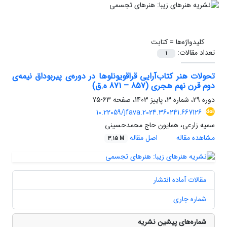
کلیدواژه‌ها =
کتابت
تعداد مقالات:
1
تحولات هنر کتاب‌آرایی قراقویونلوها در دوره‌ی پیربوداق نیمه‌ی
دوم قرن نهم هجری (857 – 871 ه.ق)
دوره 29، شماره 3، پاییز 1403، صفحه
63-75
10.22059/jfava.2024.360241.667126
سمیه زارعی، همایون حاج محمدحسینی
مشاهده مقاله
اصل مقاله
3.15 M
مقالات آماده انتشار
شماره جاری
شماره‌های پیشین نشریه