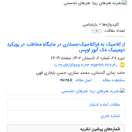
کلیدواژه‌ها =
بازشناسی
تعداد مقالات:
1
از کلاسیک به فراکلاسیک:جستاری در جایگاهِ مخاطب در رویکردِ
دومینیک مَک آیوِر لوپِس
دوره 28، شماره 2، تابستان 1402، صفحه
19-26
10.22059/jfava.2023.353919.667040
حامد زمانی گندمانی، محمد ستاری، حسن بلخاری قهی
مشاهده مقاله
اصل مقاله
416.35 K
مقالات آماده انتشار
شماره جاری
شماره‌های پیشین نشریه