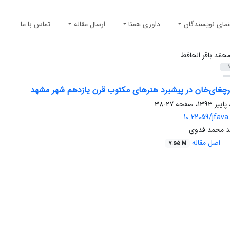
نمای نویسندگان
داوری همتا
ارسال مقاله
تماس با ما
حمّد باقر الحافظ
1
چغای‌خان در پیشبرد هنرهای مکتوب قرن یازدهم شهر مشهد
27-38
10.22059/jfava
د محمد فدوی
اصل مقاله
7.55 M