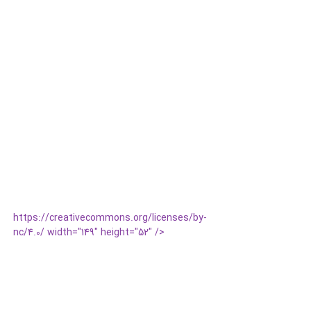
https://creativecommons.org/licenses/by-
nc/4.0/ width="149" height="52" />