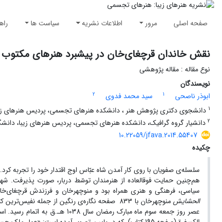
صفحه اصلی
مرور
اطلاعات نشریه
سیاست ها
راه
نقش خاندان قرچغای‌خان در پیشبرد هنرهای مکتوب 
نوع مقاله : مقاله پژوهشی
نویسندگان
2
1
ابوذر ناصحی
سید محمد فدوی
1
دانشجوی دکتری پژوهش هنر ، دانشکده هنرهای تجسمی، پردیس هنرهای زیبا
2
دانشیار گروه گرافیک، دانشکده هنرهای تجسمی، پردیس هنرهای زیبا، دانشگاه
10.22059/jfava.2014.55407
چکیده
سلسله‌ی صفویان با روی کار آمدن شاه عبّاس اوج اقتدار خود را تجربه کر
هم‌چنین حمایت فوق­العاده از هنرمندان توسّط دربار، صورت پذیرفت. شه
سیاسی، فرهنگی و هنری همراه بود و منوچهرخان و فرزندش قرچغای‌خا
الحشایش
منوچهرخان با 833 صفحه نگاره‌ی رنگین از جمله 
عصر روز جمعه سوم ماه مبارک رمضا