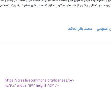
«عمل ملک حسین اصفهانی»، دیگر تصاویر این نسخه فاقد هرگونه امضاء می‌باشند. در بخش 
دی، حمایت‌های ایشان از هنرهای مکتوبِ خلق شده در شهر مشهد به ویژه نسخه‌
اصفهانی
محمّد باقر الحافظ
https://creativecommons.org/licenses/by-
nc/4.0/ width="149" height="52" />