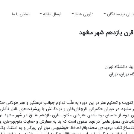
نمای نویسندگان
داوری همتا
ارسال مقاله
تماس با ما
قرن یازدهم شهر مشهد
، دانشگاه تهران
 تهران، تهران
د. تقویت و تحکیم هنر در این دوره به علّت تداوم جوانبِ فرهنگی و عمر طولانی ح
ر مشهد در دوران حکمرانی قرچغای‌خان و نوادگانش با پیشرفت‌های قابل تأمّلی
ن دوم از حامیان برجسته‌ی هنرهای مکتوب قرن یازدهم هـ.ق در شهر مشهد بو
نفیس‌ترین کتاب‌های مصوّر علمی در عهد صفوی است که بنا به سفارش و حمایت منوچهرخان،
ن سال 1038 هـ.ق به اتمام رسید. استنساخ کتاب برعهده‌ی محمّدباقرالحافظ خوشنویس مبرّز آن روزگار و به استثن