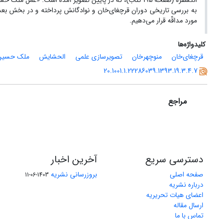
الکسفرۃ (صفحه 195 کتاب)، که در پایین تصویر آمده است: 
به بررسی تاریخی دوران قرچغای‌خان و نوادگانش پرداخته و در بخش بع
مورد مداقّه قرار می‌دهیم.
کلیدواژه‌ها
قرچغای‌خان
منوچهرخان
تصویرسازی علمی
الحشایش
ملک حسین 
20.1001.1.22286039.1393.19.3.4.7
مراجع
دسترسی سریع
آخرین اخبار
صفحه اصلی
بروزرسانی نشریه
1403-06-11
درباره نشریه
اعضای هیات تحریریه
ارسال مقاله
تماس با ما