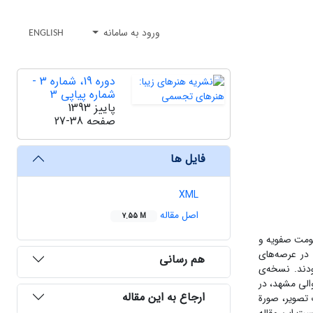
ورود به سامانه
ENGLISH
دوره 19، شماره 3 -
شماره پیاپی 3
پاییز 1393
صفحه
27-38
فایل ها
XML
اصل مقاله
7.55 M
کومت صفویه و
 در عرصه‌های
هم رسانی
دند. نسخه‌ی
 والی مشهد، در
ارجاع به این مقاله
اء یک تصویر، صورۃ