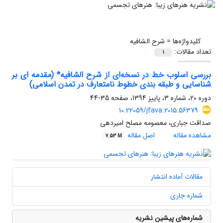
کلیدواژه‌ها =
شرح الشافیه
تعداد مقالات:
1
بررسی اسلوب خط در نسخه‌ای از شرح الشافیه* (مقدمه ای بر
شناسایی و طبقه بندی خطوط نامتعارف در تمدن اسلامی)
دوره 20، شماره 3، پاییز 1394، صفحه
35-44
10.22059/jfava.2015.56379
صداقت جباری، معصومه مصلح امیردهی
مشاهده مقاله
اصل مقاله
7.53 M
مقالات آماده انتشار
شماره جاری
شماره‌های پیشین نشریه