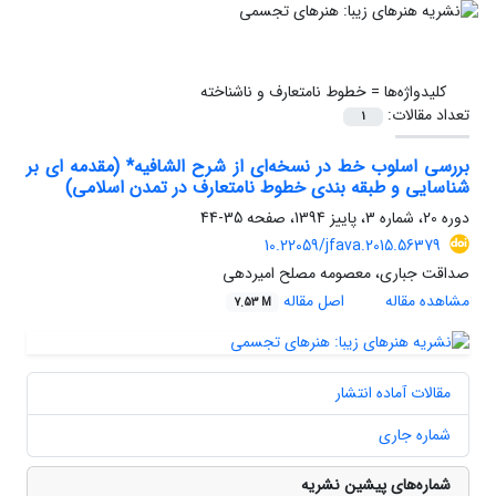
کلیدواژه‌ها =
خطوط نامتعارف و ناشناخته
تعداد مقالات:
1
بررسی اسلوب خط در نسخه‌ای از شرح الشافیه* (مقدمه ای بر
شناسایی و طبقه بندی خطوط نامتعارف در تمدن اسلامی)
دوره 20، شماره 3، پاییز 1394، صفحه
35-44
10.22059/jfava.2015.56379
صداقت جباری، معصومه مصلح امیردهی
مشاهده مقاله
اصل مقاله
7.53 M
مقالات آماده انتشار
شماره جاری
شماره‌های پیشین نشریه