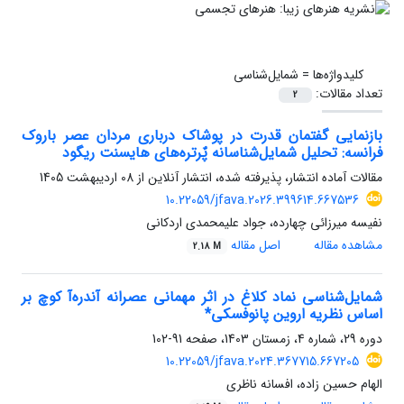
کلیدواژه‌ها =
شمایل‌شناسی
تعداد مقالات:
2
بازنمایی گفتمان قدرت در پوشاک درباری مردان عصر باروک
فرانسه: تحلیل شمایل‌شناسانه پٌرتره‌های هایسنت ریگود
مقالات آماده انتشار، پذیرفته شده، انتشار آنلاین از
08 اردیبهشت 1405
10.22059/jfava.2026.399614.667536
نفیسه میرزائی چهارده، جواد علیمحمدی اردکانی
مشاهده مقاله
اصل مقاله
2.18 M
شمایل‌شناسی نماد کلاغ در اثر مهمانی عصرانه آندره‌آ کوچ بر
اساس نظریه اروین پانوفسکی*
دوره 29، شماره 4، زمستان 1403، صفحه
91-102
10.22059/jfava.2024.367715.667205
الهام حسین زاده، افسانه ناظری