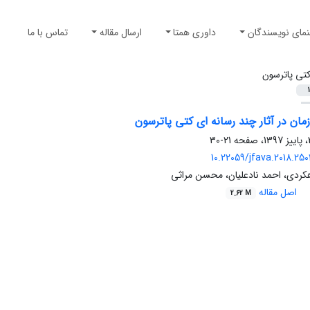
نمای نویسندگان
داوری همتا
ارسال مقاله
تماس با ما
تی پاترسون
1
ان در آثار چند رسانه ای کتی پاترسون
21-30
10.22059/jfava.2018.25
کردی، احمد نادعلیان، محسن مراثی
اصل مقاله
2.62 M