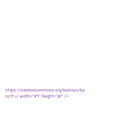
https://creativecommons.org/licenses/by-
nc/4.0/ width="149" height="52" />