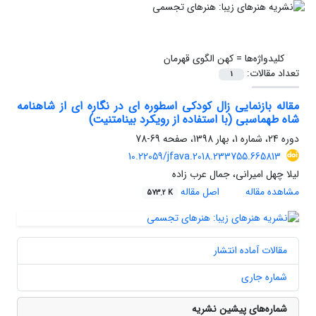
کلیدواژه‌ها =
کهن الگوی قهرمان
تعداد مقالات:
1
مقاله بازنمایی زال کودکی اسطوره ای در نگاره ای از شاهنامه
شاه طهماسبی (با استفاده از رویکرد بینامتنیت)
دوره 24، شماره 1، بهار 1398، صفحه
69-78
10.22059/jfava.2018.233755.665813
لیلا چهل امیرانی، جمال عرب زاده
مشاهده مقاله
اصل مقاله
573.2 K
مقالات آماده انتشار
شماره جاری
شماره‌های پیشین نشریه