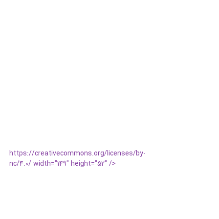
https://creativecommons.org/licenses/by-
nc/4.0/ width="149" height="52" />