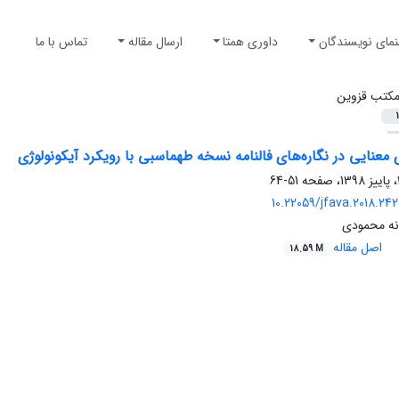
نمای نویسندگان
داوری همتا
ارسال مقاله
تماس با ما
کتب قزوین
1
ی معنایی در نگاره‌های فالنامه نسخه طهماسبی با رویکرد آیکونولوژی
51-64
10.22059/jfava.2018.24
انه محمودی
اصل مقاله
18.59 M