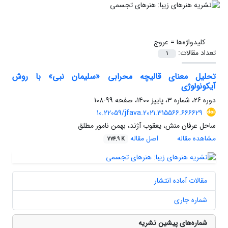
کلیدواژه‌ها =
عروج
تعداد مقالات:
1
تحلیل معنای قالیچه محرابی «سلیمان نبی» با روش
آیکونولوژی
دوره 26، شماره 3، پاییز 1400، صفحه
99-108
10.22059/jfava.2021.315566.666629
ساحل عرفان منش، یعقوب آژند، بهمن نامور مطلق
مشاهده مقاله
اصل مقاله
774.9 K
مقالات آماده انتشار
شماره جاری
شماره‌های پیشین نشریه