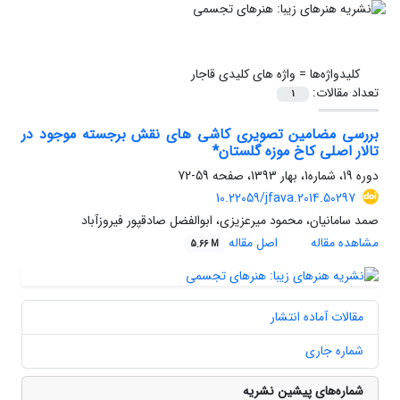
کلیدواژه‌ها =
واژه های کلیدی قاجار
تعداد مقالات:
1
بررسی مضامین تصویری کاشی های نقش برجسته موجود در
تالار اصلی کاخ موزه گلستان*
دوره 19، شماره1، بهار 1393، صفحه
59-72
10.22059/jfava.2014.50297
صمد سامانیان، محمود میرعزیزی، ابوالفضل صادقپور فیروزآباد
مشاهده مقاله
اصل مقاله
5.66 M
مقالات آماده انتشار
شماره جاری
شماره‌های پیشین نشریه