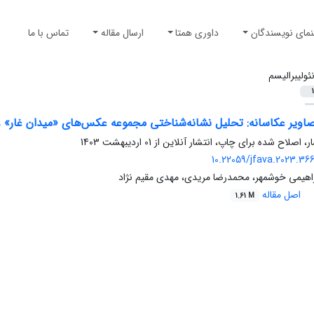
نمای نویسندگان
داوری همتا
ارسال مقاله
تماس با ما
ئولیبرالیسم
1
اویر عکاسانه: تحلیل نشانه‌شناختی مجموعه‌ عکس‌های «میدان غار» و «ر
ار، اصلاح شده برای چاپ، انتشار آنلاین از
01 اردیبهشت 1403
10.22059/jfava.2023.36
براهیمی خوشمهر، محمدرضا مریدی، مهدی مقیم نژاد
اصل مقاله
1.61 M