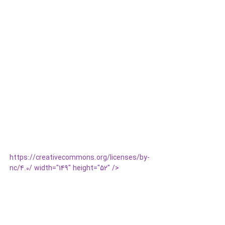
https://creativecommons.org/licenses/by-
nc/4.0/ width="149" height="52" />