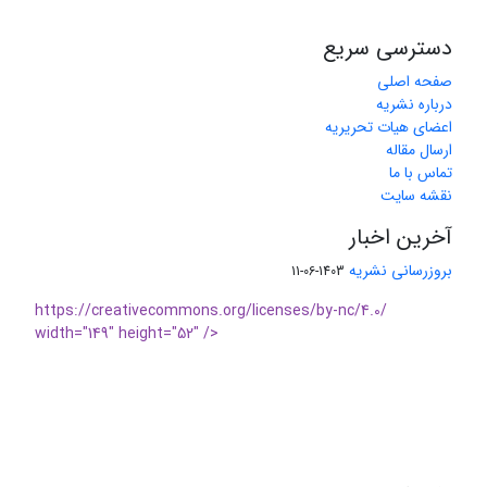
دسترسی سریع
صفحه اصلی
درباره نشریه
اعضای هیات تحریریه
ارسال مقاله
تماس با ما
نقشه سایت
آخرین اخبار
بروزرسانی نشریه
1403-06-11
https://creativecommons.org/licenses/by-nc/4.0/
width="149" height="52" />