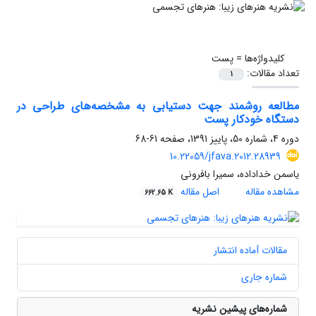
کلیدواژه‌ها =
پست
تعداد مقالات:
1
مطالعه روشمند جهت دستیابی به مشخصه‌های طراحی در
دستگاه خودکار پست
دوره 4، شماره 50، پاییز 1391، صفحه
61-68
10.22059/jfava.2012.28939
یاسمن خداداده، سمیرا بافرونی
مشاهده مقاله
اصل مقاله
662.65 K
مقالات آماده انتشار
شماره جاری
شماره‌های پیشین نشریه