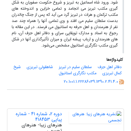
شود. ورود شاه اسماعیل به تبریز و شروع حکومت صفویان به شکل
گیری مکتب تبریز می انجامد و تمامی خزاین و اندوخته های
مکتب ترکمان و هرات در تبریز گرد می آید که پس از جنگ چالدران
بدست سلطان سلیم می افتد و وی تمامی آنها را همراه چند صد
نفر از هنرمندان و اهل حرفه به استانبول می فرستد. در این مقاله با
رجوع به اسناد و مدارک توپقاپی سرای و دفاتر اهل حِرَف آن، نام
های هنرمندان و ارباب پیشه ایران و میزان تأثیرگذاری آنها در شکل
گیری مکتب نگارگری استانبول مشخص می‌شود.
کلیدواژه‌ها
دفاتر اهل حِرَف
سلطان سلیم در تبریز
شاهقولی تبریزی
شیخ
کمال تبریزی
مکتب نگارگری استانبول
20.1001.1.22286039.1390.2.41.4.0
دوره 2، شماره 41 - شماره
پیاپی 418453
هنرهای زیبا- هنرهای
تجسمی