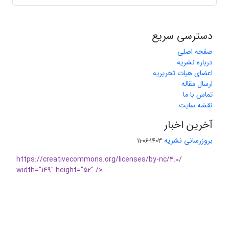
دسترسی سریع
صفحه اصلی
درباره نشریه
اعضای هیات تحریریه
ارسال مقاله
تماس با ما
نقشه سایت
آخرین اخبار
بروزرسانی نشریه
1403-06-11
https://creativecommons.org/licenses/by-nc/4.0/
width="149" height="52" />