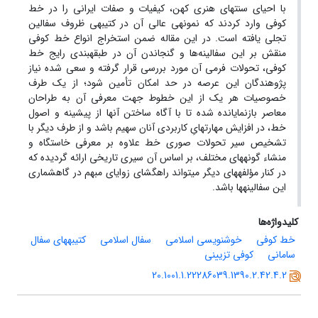
با احیای سنتهای هنری کهن، کیفیات و صفات ایرانی را در خط
کوفی وارد کردند که نمونهی عالی آن در کتیبهی ظروف سفالین
تجلی یافته است. در این مقاله ضمن استخراج انواع خط کوفی
منقش بر این سفالینه‌ها و گنجاندن آن در طبقهبندی رایج خط
کوفی، تحولات فرمی آن مورد بررسی قرار گرفته و سعی شده نیاز
پژوهندگان این عرصه در حد امکان تأمین شود؛ از یک طرف
خصوصیات هر یک از این خطوط جهت معرفی آن به طراحان
معاصر بازنمایانده شده تا با آگاه ساختن آنها از پیشینه و اصول
خط، در افزایش مهارتهایِ کاربردی آنان سهیم باشد و از طرف دیگر با
تشخیص سیر تحولات صوری خط علاوه بر معرفی خاستگاه و
منشاء گونههای مختلف، بر اساس آن سیری تاریخی ارائه گردیده که
در کنار مؤلفههای دیگر میتواند راهگشای زوایای مبهم در گاهشماری
این سفالینهها باشد.
کلیدواژه‌ها
خط کوفی
خوشنویسی اسلامی
سفال اسلامی
کتیبههای سفال
سامانی
کوفی تزیینی
20.1001.1.22286039.1390.2.42.4.2