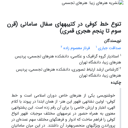
تنوع خط کوفی در کتیبههای سفال سامانی (قرن
سوم تا پنجم هجری قمری)
نویسندگان
2
1
صداقت جباری
فرناز معصوم زاده
1
استادیار گروه گرافیک و عکاسی، دانشکده هنرهای تجسمی، پردیس
هنرهای زیبا، دانشگاه تهران
2
کارشناس ارشد ارتباط تصویری، دانشکده هنرهای تجسمی، پردیس
هنرهای زیبا، دانشگاه تهران
چکیده
خوشنویسی یکی از هنرهای خاص دوران اسلامی است و خط
کوفی- اولین نشانهی ظهور این هنر- از همان ابتدا در پیوند با کلام
الهی، اعتبار و ارزش خاصی را برای آن رقم زده است. این پشتوانهی
معنوی به همراه حضور در عرصههای مختلف موجبات ظهور انواع
کوفی را فراهم ساخت که ادوار و فرهنگهای مختلف سهم عمده‌ای در
پروراندن ویژگیهای منحصربهفرد آن داشتند. در این میان سامانیان