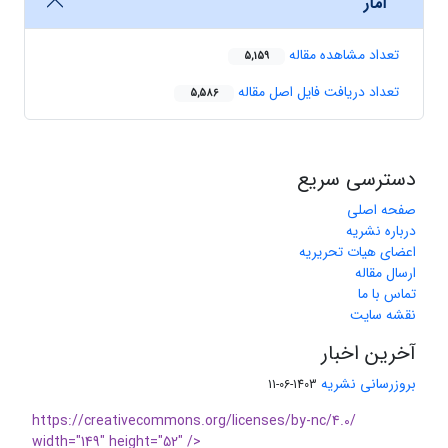
آمار
تعداد مشاهده مقاله
5,159
تعداد دریافت فایل اصل مقاله
5,586
دسترسی سریع
صفحه اصلی
درباره نشریه
اعضای هیات تحریریه
ارسال مقاله
تماس با ما
نقشه سایت
آخرین اخبار
بروزرسانی نشریه
1403-06-11
https://creativecommons.org/licenses/by-nc/4.0/
width="149" height="52" />