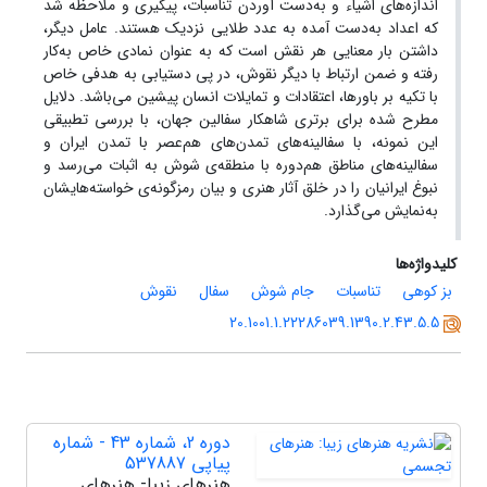
اندازه‌های اشیاء و به‌دست آوردن تناسبات، پیگیری و ملاحظه شد
که اعداد به‌دست آمده به عدد طلایی نزدیک هستند. عامل دیگر،
داشتن بار معنایی هر نقش است که به عنوان نمادی خاص به‌کار
رفته و ضمن ارتباط با دیگر نقوش، در پی دستیابی به هدفی خاص
با تکیه بر باورها، اعتقادات و تمایلات انسان پیشین می‌باشد. دلایل
مطرح شده برای برتری شاهکار سفالین جهان، با بررسی تطبیقی
این نمونه، با سفالینه‌های تمدن‌های هم‌عصر با تمدن ایران و
سفالینه‌های مناطق هم‌دوره با منطقه‌ی شوش به اثبات می‌رسد و
نبوغ ایرانیان را در خلق آثار هنری و بیان رمزگونه‌ی خواسته‌هایشان
به‌نمایش می‌گذارد.
کلیدواژه‌ها
بز کوهی
تناسبات
جام شوش
سفال
نقوش
20.1001.1.22286039.1390.2.43.5.5
دوره 2، شماره 43 - شماره
پیاپی 537887
هنرهای زیبا- هنرهای