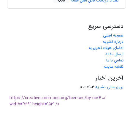
تعداد دریافت فایل اصل مقاله
4,065
دسترسی سریع
صفحه اصلی
درباره نشریه
اعضای هیات تحریریه
ارسال مقاله
تماس با ما
نقشه سایت
آخرین اخبار
بروزرسانی نشریه
1403-06-11
https://creativecommons.org/licenses/by-nc/4.0/
width="149" height="52" />