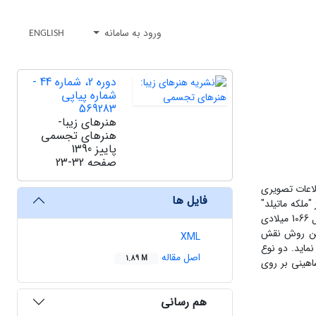
ورود به سامانه
ENGLISH
دوره 2، شماره 44 -
شماره پیاپی
569283
هنرهای زیبا-
هنرهای تجسمی
پاییز 1390
صفحه
23-32
طلاعات تصویری
فایل ها
"ملکه ماتیلد"
نیز معروف است و به نظر می رسد که بوسیله اودون دو بایو برادر" گیوم فاتح" سفارش داده شده است. این پرده شرح ماجرای فتح نرماند انگلستان در سال 1066 میلادی
نین روش نقش
XML
نماید. دو نوع
اصل مقاله
1.89 M
 تخیلی و واقعی متقابل روبرو و همچنین پشت به پشت، 2- سوار کار با شاهینی بر روی
هم رسانی