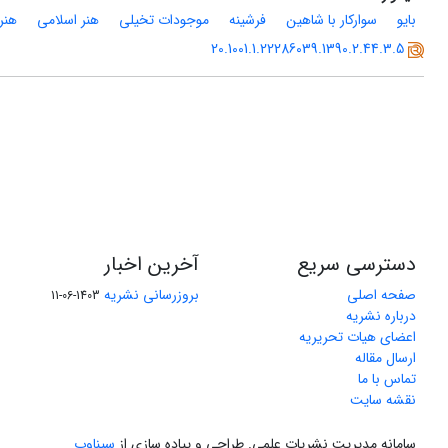
بایو
سوارکار با شاهین
فرشینه
موجودات تخیلی
هنر اسلامی
هنر
20.1001.1.22286039.1390.2.44.3.5
دسترسی سریع
آخرین اخبار
صفحه اصلی
بروزرسانی نشریه
1403-06-11
درباره نشریه
اعضای هیات تحریریه
ارسال مقاله
تماس با ما
نقشه سایت
سامانه مدیریت نشریات علمی.
طراحی و پیاده سازی از
سیناوب