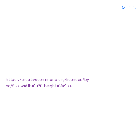
 ساسانی
https://creativecommons.org/licenses/by-
nc/4.0/ width="149" height="52" />