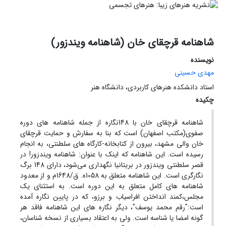
شاهنامه قرچقای خان (شاهنامه ویندزور)
نویسنده
مهدی حسینی
استاد دانشکده هنرهای کاربردی، دانشگاه هنر
چکیده
شاهنامه قرچقای خان با 148نگاره از جمله شاهنامه های دوره
صفوی(مکتب اصفهان) است که بنا به سفارش و حمایت قرچقای
خان والی مشهد، بیرون از کتابخانه-کارگاه های سلطنتی، به انجام
رسیده است. این شاهنامه که اینک با عنوان: شاهنامه ویندزور! در
قصر سلطنتی ویندزور در بریتانیا نگهداری می‌شود، دارای 148 برگ
نگارگری است. این شاهنامه متعلق به 1058ه. ق/1648م و از معدود
شاهنامه های کامل متعلق به این دوره است. به استثنای یک
مجلس،کمند انداختن افراسیاب و برزو، که در پایین نگاره آمده
است:"رقم محمد یوسف"، دیگر نگاره های این شاهنامه فاقد هر
گونه امضا یا شناسه است. ولی به اعتقاد بسیاری از نسخه شناسان،