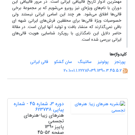
مهمترین ادوار تاریخ قالیبافی ایرانی است. در مرور قالیبافی این
دوران با نام‌های ویژه‌ای نیز روبرو می‌شویم که بر مجموعة برخی
قالی‌ها اطلاق می‌شود. هر چند این اسامی ایرانی نیستند ولی
خصوصیات ویژة قالی‌ها برای محققین فرش‌های ایرانی شبهه ای
باقی نمی‌گذارند که منشاء بافت و تولید آنها ایران است. در مقالة
حاضر دلایل این نامگذاری با رویکرد شناسایی هویت قالی‌های
ایرانی بررسی شده است.
کلیدواژه‌ها
پورتجز
پولونیز
سالتینگ
سان گشکو
قالی ایرانی
20.1001.1.22286039.1390.3.45.5.2
دوره 3، شماره 45 - شماره
پیاپی 623738
هنرهای زیبا-هنرهای
تجسمی
پاییز 1390
صفحه
45-52