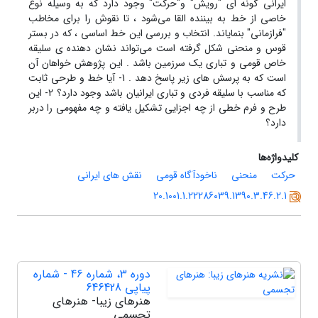
ایرانی گونه ای "رویش" و"حرکت" وجود دارد که به وسیله نوع
خاصی از خط به بیننده القا می‌شود ، تا نقوش را برای مخاطب
"فرازمانی" بنمایاند. انتخاب و بررسی این خط اساسی ، که در بستر
قوس و منحنی شکل گرفته است می‌تواند نشان دهنده ی سلیقه
خاص قومی و تباری یک سرزمین باشد . این پژوهش خواهان آن
است که به پرسش های زیر پاسخ دهد . 1- آیا خط و طرحی ثابت
که مناسب با سلیقه فردی و تباری ایرانیان باشد وجود دارد؟ 2- این
طرح و فرم خطی از چه اجزایی تشکیل یافته و چه مفهومی را دربر
دارد؟
کلیدواژه‌ها
حرکت
منحنی
ناخودآگاه قومی
نقش های ایرانی
20.1001.1.22286039.1390.3.46.2.1
دوره 3، شماره 46 - شماره
پیاپی 646428
هنرهای زیبا- هنرهای
تجسمی