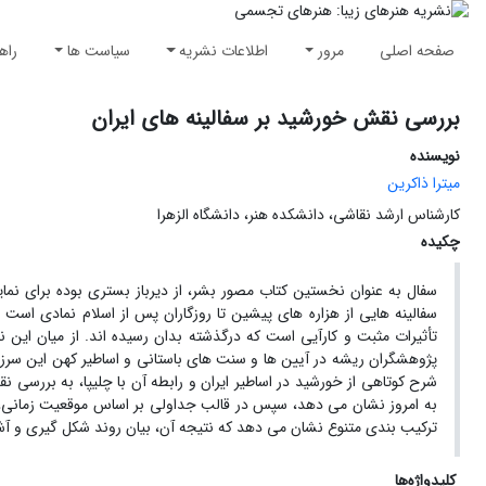
صفحه اصلی
مرور
اطلاعات نشریه
سیاست ها
راه
بررسی نقش خورشید بر سفالینه های ایران
نویسنده
میترا ذاکرین
کارشناس ارشد نقاشی، دانشکده هنر، دانشگاه الزهرا
چکیده
سفال به عنوان نخستین کتاب مصور بشر، از دیرباز بستری بوده برای نم
سفالینه هایی از هزاره های پیشین تا روزگاران پس از اسلام نمادی است ا
تأثیرات مثبت و کارآیی است که درگذشته بدان رسیده اند. از میان ای
پژوهشگران ریشه در آیین ها و سنت های باستانی و اساطیر کهن این سرزمی
شرح کوتاهی از خورشید در اساطیر ایران و رابطه آن با چلیپا، به بررسی نق
به امروز نشان می دهد، سپس در قالب جداولی بر اساس موقعیت زمانی، مکا
ترکیب بندی متنوع نشان می دهد که نتیجه آن، بیان روند شکل گیری و آش
کلیدواژه‌ها