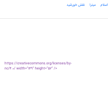
اسلام
میترا
نقش خورشید
https://creativecommons.org/licenses/by-
nc/4.0/ width="149" height="52" />