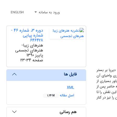
ورود به سامانه
ENGLISH
دوره 3، شماره 46 -
شماره پیاپی
646428
هنرهای زیبا-
هنرهای تجسمی
پاییز 1390
صفحه
23-34
یرپا بر بستر
فایل ها
ری واحیای آن
ور بسیاری از
ه حاضر پس از
XML
این نقش را تا
اصل مقاله
1.24 M
 نیز در کنار
هم رسانی