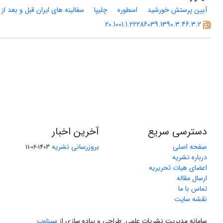
آیین پرستش خورشید
اسطوره
چلیپا
سفالینه های ایران قبل و بعد از 
20.1001.1.22286039.1390.3.46.3.2
دسترسی سریع
آخرین اخبار
صفحه اصلی
بروزرسانی نشریه
1403-06-11
درباره نشریه
اعضای هیات تحریریه
ارسال مقاله
تماس با ما
نقشه سایت
سامانه مدیریت نشریات علمی.
طراحی و پیاده سازی از
سیناوب