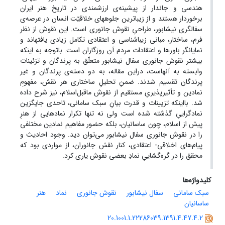
هندسی و جاندار از پیشینه‌ی ارزشمندی در تاریخ هنر ایران
برخوردار هستند و از زیباترین جلوه‎های خلاقیّت انسان در عرصه‌ی
سفالگری نیشابور، طراحیِ نقوش جانوری است. این نقوش از نظر
فرم، ساختار، مبانی زیباشناسی و اعتقادی تکامل زیادی یافته‎اند و
نمایانگر باورها و اعتقادات مردم آن روزگاران است. باتوجه به اینکه
بیشتر نقوش جانوری سفال نیشابور متعلّق به پرندگان و تزئینات
وابسته به آنهاست، دراین مقاله، به دو دسته‌ی پرندگان و غیر
پرندگان تقسیم شدند. ضمنِ تحلیلِ ساختاری هر نقش، مفهومِ
نمادین و تأثیرپذیریِ مستقیم از نقوش ماقبل‌اسلام، نیز شرح داده
شد. بااینکه تزیینات و قدرت بیانِ سبک سامانی، تاحدی جایگزین
نمادگراییِ گذشته شده است ولی نه تنها تکرار نمادهایی از هنرِ
پیش از اسلام، چون ساسانیان، بلکه حضور مفاهیم نمادین مختلفی
را در نقوش جانوری سفال نیشابور می‌توان دید. وجود احادیث و
پیام‌های اخلاقی- اعتقادی، کنار نقش جانوران، از مواردی بود که
محقق را در گره‌گشاییِ نمادِ بعضی نقوش یاری کرد.
کلیدواژه‌ها
سبک سامانی
سفال نیشابور
نقوش جانوری
نماد
هنر
ساسانیان
20.1001.1.22286039.1391.4.47.4.2