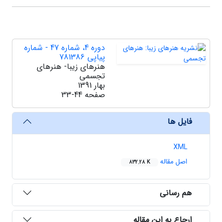
دوره 4، شماره 47 - شماره
پیاپی 781386
هنرهای زیبا- هنرهای
تجسمی
بهار 1391
صفحه
33-44
فایل ها
XML
اصل مقاله
832.28 K
هم رسانی
ارجاع به این مقاله