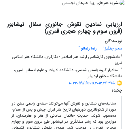
ارزیابی نمادین نقوش جانوری سفال نیشابور
(قرون سوم و چهارم هجری قمری)
نویسندگان
2
1
سحر چنگیز
رضا رضالو
1
دانشجوی کارشناسی ارشد هنر اسلامی- نگارگری، دانشگاه هنر اسلامی
تبریز
2
استادیار گروه باستان شناسی، دانشکده ادبیات و علوم انسانی نمین،
دانشگاه محقق اردبیلی
10.22059/jfava.2012.24375
چکیده
سفالینه‌‌‌‌‌های نیشابور و نقوش آنها می‌توانند حلقه‌ی رابطی میان دو
دوره از شکوفاترین دوره‎های تاریخ هنر ایران -پیش و پس از اسلام-
محسوب شوند. حمایتِ حاکمان سامانی از هنر و هنرمندان، از
مواردی بود که رشدِ سفالگری در نیشابور طی قرون سوم و چهارم
هجری قمری، را موجب شد. همه‌ی نقوش نیشابور؛ کتیبه‎ای،